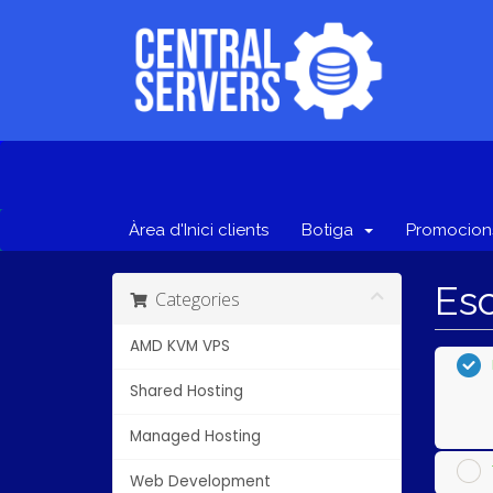
Àrea d'Inici clients
Botiga
Promocion
Esc
Categories
AMD KVM VPS
Shared Hosting
Managed Hosting
Web Development