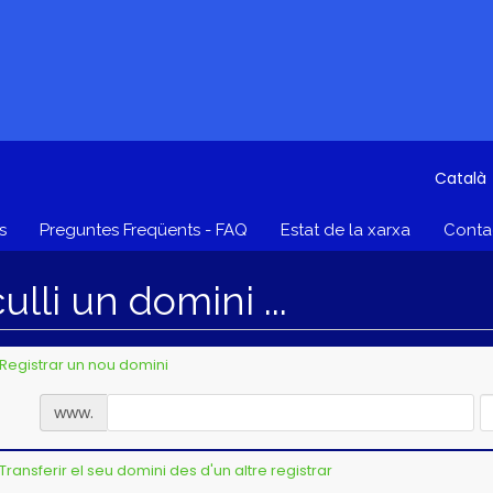
Català
s
Preguntes Freqüents - FAQ
Estat de la xarxa
Contac
ulli un domini ...
Registrar un nou domini
www.
Transferir el seu domini des d'un altre registrar