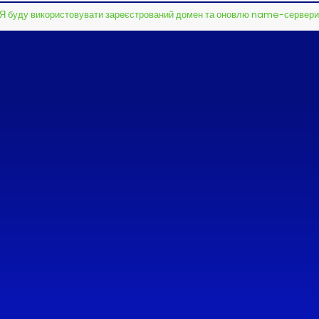
Я буду використовувати зареєстрований домен та оновлю name-сервери