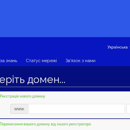
Українська
за знань
Статус мережі
Зв'язок з нами
ріть домен...
Реєстрація нового домену
www.
Перенесення вашого домену від іншого реєстратора