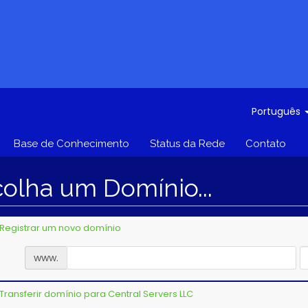
Português
Base de Conhecimento
Status da Rede
Contato
olha um Domínio...
Registrar um novo domínio
www.
Transferir domínio para Central Servers LLC