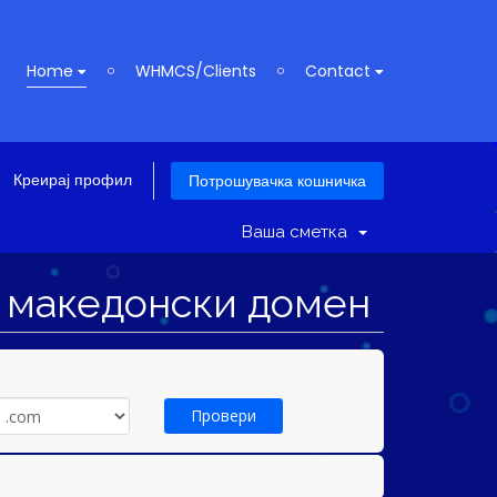
Home
WHMCS/Clients
Contact
Креирај профил
Потрошувачка кошничка
Ваша сметка
н македонски домен
Провери