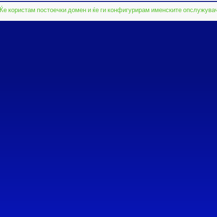
Ќе користам постоечки домен и ќе ги конфигурирам именските опслужува