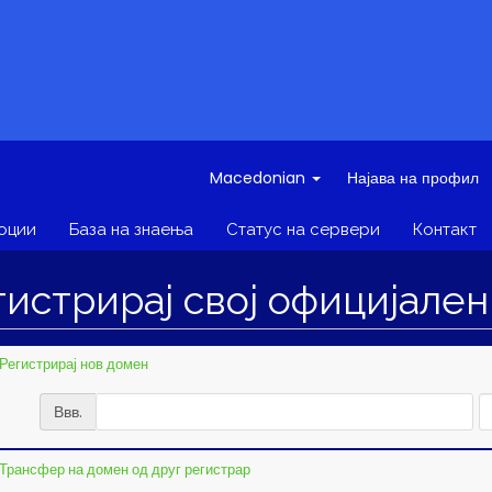
Macedonian
Најава на профил
оции
База на знаења
Статус на сервери
Контакт
гистрирај свој официјале
Регистрирај нов домен
Ввв.
Трансфер на домен од друг регистрар