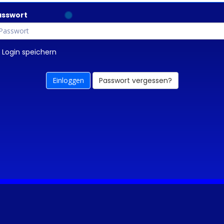
asswort
Login speichern
Passwort vergessen?