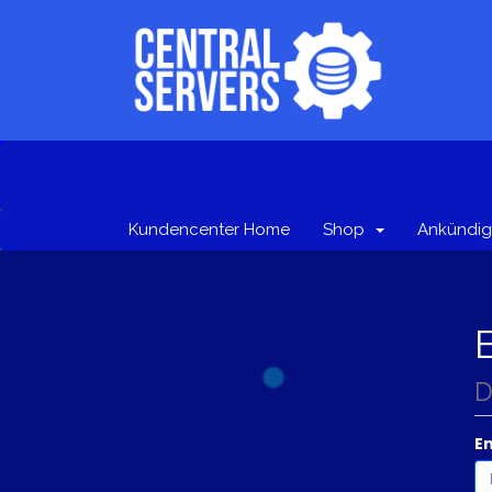
Kundencenter Home
Shop
Ankündi
D
E