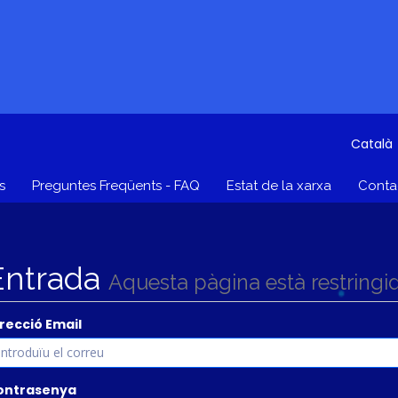
Català
s
Preguntes Freqüents - FAQ
Estat de la xarxa
Contac
Entrada
Aquesta pàgina està restringi
recció Email
ontrasenya