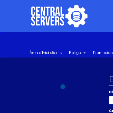
Àrea d'Inici clients
Botiga
Promocion
Di
C