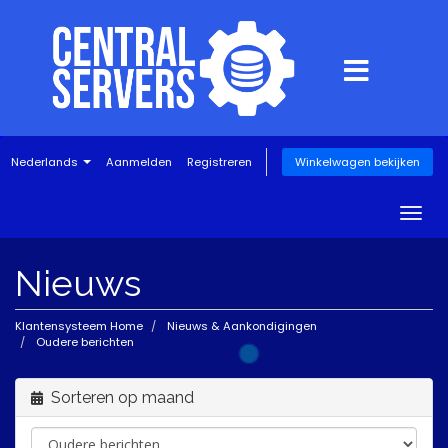
Nederlands
Aanmelden
Registreren
Winkelwagen bekijken
Togg
navig
Nieuws
Klantensysteem Home
Nieuws & Aankondigingen
Oudere berichten
Sorteren op maand