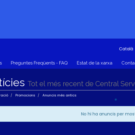
Català
s
Preguntes Freqüents - FAQ
Estat de la xarxa
Contac
tícies
Tot el més recent de Central Ser
ració
Promocions
Anuncis més antics
No hi ha anuncis per mos