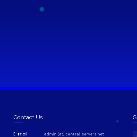
Contact Us
G
E-mail
:
admin [at] central-servers.net