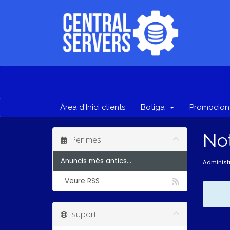
Àrea d'Inici clients
Botiga
Promocion
No
Per mes
Anuncis més antics...
Administ
Veure RSS
suport