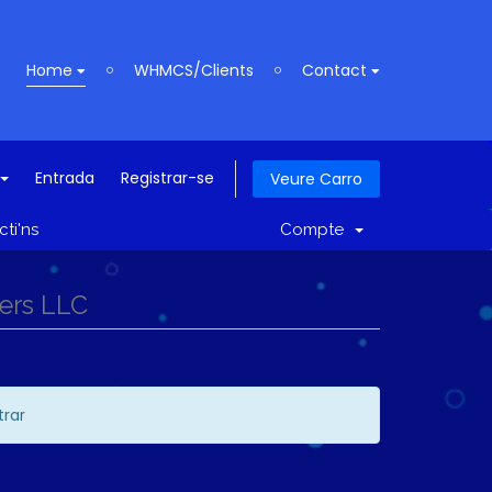
Home
WHMCS/Clients
Contact
Entrada
Registrar-se
Veure Carro
ti'ns
Compte
vers LLC
trar