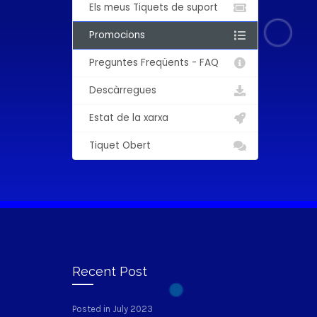
Els meus Tiquets de suport
Promocions
Preguntes Freqüents - FAQ
Descàrregues
Estat de la xarxa
Tiquet Obert
Recent Post
Posted in July 2023