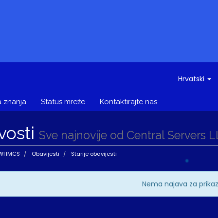
Hrvatski
 znanja
Status mreže
Kontaktirajte nas
vosti
Sve najnovije od Central Servers 
 WHMCS
Obavijesti
Starije obavijesti
Nema najava za prika