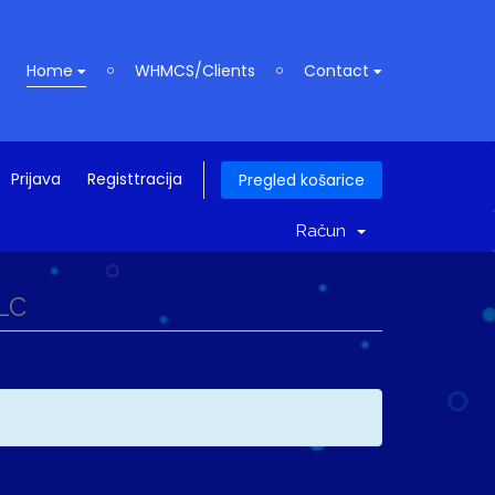
Home
WHMCS/Clients
Contact
Prijava
Registtracija
Pregled košarice
Račun
LLC
z