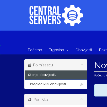
Početna
Trgovina
Obavijesti
Baza
No
Po mjesecu
Starije obavijesti...
Početna
Pregled RSS obavijesti
Podrška