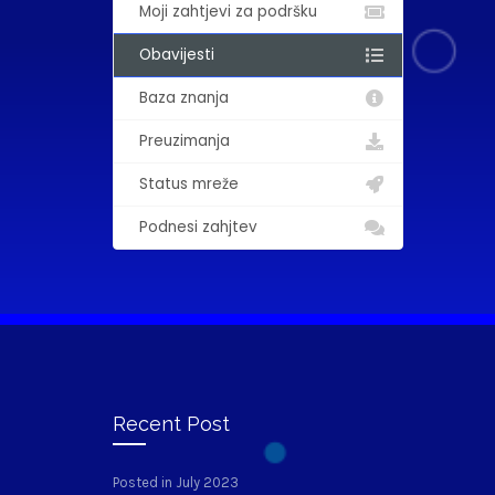
Moji zahtjevi za podršku
Obavijesti
Baza znanja
Preuzimanja
Status mreže
Podnesi zahjtev
Recent Post
Posted in July 2023