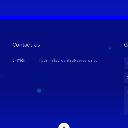
Contact Us
G
E-mail
:
admin [at] central-servers.net