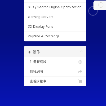
SEO / Search Engine Optimization
Gaming Servers
3D Display Fans
RepSite & Catalogs
動作
註冊新網域
轉移網域
查看購物車