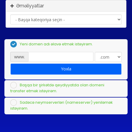
Əməliyyatlar
Yeni domen adı əlavə etmək istəyirəm.
www.
Yoxla
Başqa bir şirkətdə qeydiyyatda olan domeni
transfer etmək istəyirəm.
Sadəcə neymserverləri (nameserver) yeniləmək
istəyirəm.