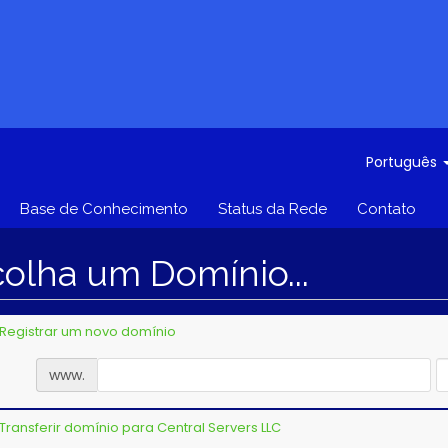
Português
Base de Conhecimento
Status da Rede
Contato
olha um Domínio...
Registrar um novo domínio
www.
Transferir domínio para Central Servers LLC