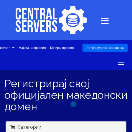
donian
Најава на профил
Креирај профил
Потрошувачка кошничка
Togg
navig
Регистрирај свој
официјален македонски
домен
Категории