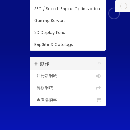
SEO / Search Engine Optimization
Gaming Servers
3D Display Fans
RepSite & Catalogs
動作
註冊新網域
轉移網域
查看購物車