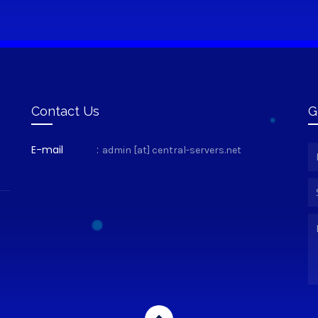
Contact Us
G
E-mail
:
admin [at] central-servers.net