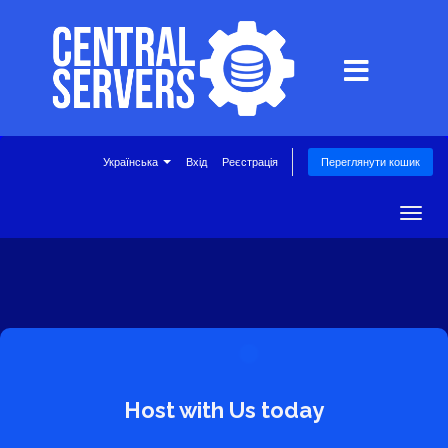
Українська
Вхід
Реєстрація
Переглянути кошик
Togg
navig
Host with Us today