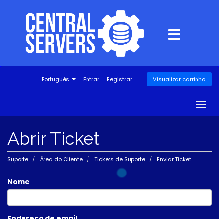
Português
Entrar
Registrar
Visualizar carrinho
Togg
navig
Abrir Ticket
Suporte
Área do Cliente
Tickets de Suporte
Enviar Ticket
Nome
Endereço de email