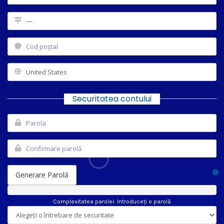
Securitatea contului
Generare Parolă
Complexitatea parolei: Introduceți o parolă