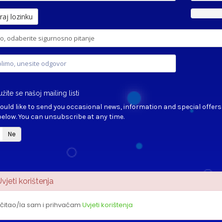
raj lozinku
užite se našoj mailing listi
uld like to send you occasional news, information and special offers by
elow. You can unsubscribe at any time.
Ne
jeti korištenja
čitao/la sam i prihvaćam
Uvjeti korištenja