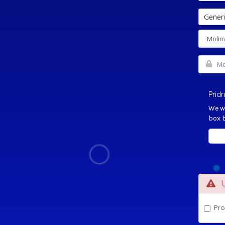
Generi
Pridr
We wo
box b
Da
Uv
Pro