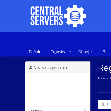
Početna
Trgovina
Obavijesti
Baza
Reg
Već ste registrirani?
Već ste se registrirali kod nas?
Početna
Ako jeste, kliknite na donji gumb
za prijavu u korisničku zonu u kojoj
možete upravljati svojim
računom.