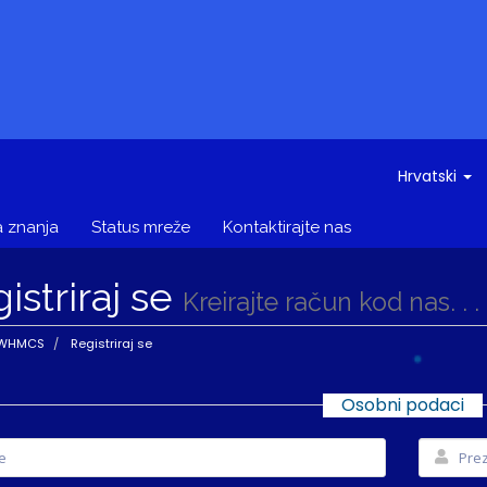
Hrvatski
 znanja
Status mreže
Kontaktirajte nas
istriraj se
Kreirajte račun kod nas. . .
 WHMCS
Registriraj se
Osobni podaci