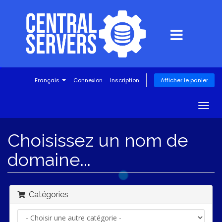
Français
Connexion
Inscription
Afficher le panier
Togg
navig
Choisissez un nom de
domaine...
Catégories