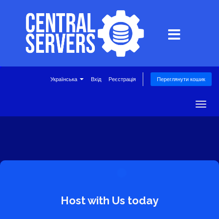
Українська
Вхід
Реєстрація
Переглянути кошик
Togg
navig
Host with Us today