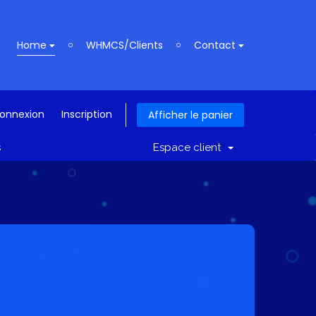
Home
WHMCS/Clients
Contact
onnexion
Inscription
Afficher le panier
s
Espace client