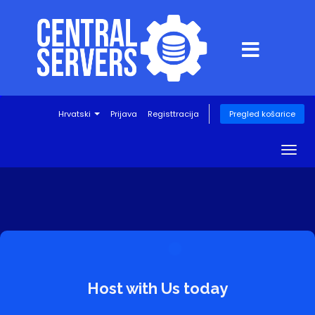
Hrvatski
Prijava
Registtracija
Pregled košarice
Togg
navig
Host with Us today